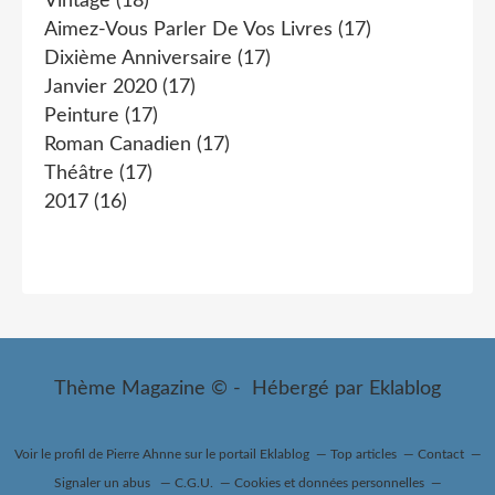
Vintage
(18)
Aimez-Vous Parler De Vos Livres
(17)
Dixième Anniversaire
(17)
Janvier 2020
(17)
Peinture
(17)
Roman Canadien
(17)
Théâtre
(17)
2017
(16)
Thème Magazine © - Hébergé par
Eklablog
Voir le profil de
Pierre Ahnne
sur le portail Eklablog
Top articles
Contact
Signaler un abus
C.G.U.
Cookies et données personnelles