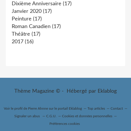
Dixième Anniversaire
(17)
Janvier 2020
(17)
Peinture
(17)
Roman Canadien
(17)
Théâtre
(17)
2017
(16)
Thème Magazine © - Hébergé par
Eklablog
Voir le profil de
Pierre Ahnne
sur le portail Eklablog
Top articles
Contact
Signaler un abus
C.G.U.
Cookies et données personnelles
Préférences cookies