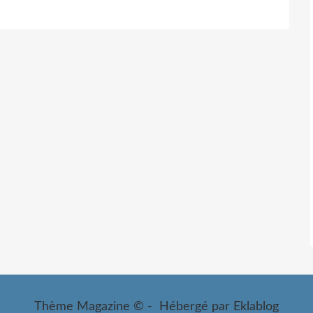
Thème Magazine © - Hébergé par
Eklablog