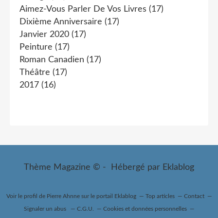
Aimez-Vous Parler De Vos Livres
(17)
Dixième Anniversaire
(17)
Janvier 2020
(17)
Peinture
(17)
Roman Canadien
(17)
Théâtre
(17)
2017
(16)
Thème Magazine © - Hébergé par
Eklablog
Voir le profil de
Pierre Ahnne
sur le portail Eklablog
Top articles
Contact
Signaler un abus
C.G.U.
Cookies et données personnelles