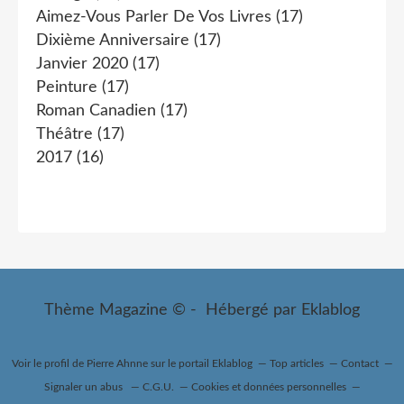
Aimez-Vous Parler De Vos Livres
(17)
Dixième Anniversaire
(17)
Janvier 2020
(17)
Peinture
(17)
Roman Canadien
(17)
Théâtre
(17)
2017
(16)
Thème Magazine © - Hébergé par
Eklablog
Voir le profil de
Pierre Ahnne
sur le portail Eklablog
Top articles
Contact
Signaler un abus
C.G.U.
Cookies et données personnelles