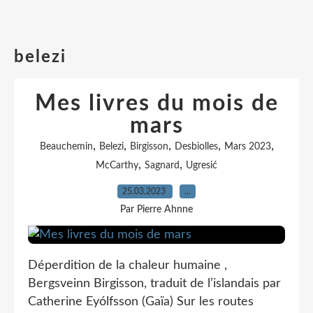
belezi
Mes livres du mois de
mars
,
,
,
,
,
Beauchemin
Belezi
Birgisson
Desbiolles
Mars 2023
,
,
McCarthy
Sagnard
Ugresić
25.03.2023
…
Par Pierre Ahnne
Déperdition de la chaleur humaine ,
Bergsveinn Birgisson, traduit de l’islandais par
Catherine Eyólfsson (Gaïa) Sur les routes