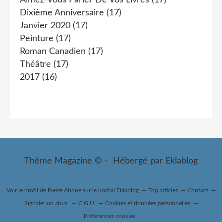
Dixième Anniversaire
(17)
Janvier 2020
(17)
Peinture
(17)
Roman Canadien
(17)
Théâtre
(17)
2017
(16)
Thème Magazine © - Hébergé par
Eklablog
Voir le profil de
Pierre Ahnne
sur le portail Eklablog
Top articles
Contact
Signaler un abus
C.G.U.
Cookies et données personnelles
Préférences cookies