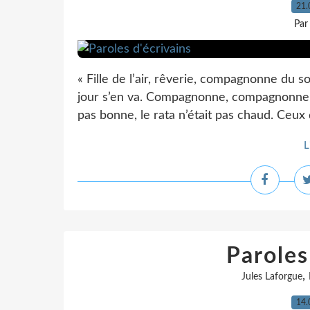
21.
Par
« Fille de l’air, rêverie, compagnonne du sol
jour s’en va. Compagnonne, compagnonne, E
pas bonne, le rata n’était pas chaud. Ceux q
L
Paroles
,
Jules Laforgue
14.