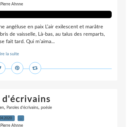
 Pierre Ahnne
he angéluse en paix L’air exilescent et marâtre
ris de vaisselle, Là-bas, au talus des remparts,
e fait tard. Qui m’aima...
ire la suite
 d'écrivains
,
,
sen
Paroles d'écrivains
poésie
04.2020
…
 Pierre Ahnne