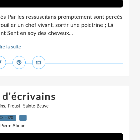
sés Par les ressuscitans promptement sont percés
ouiller un chef vivant, sortir une poictrine ; Là
lant Sent en soy des cheveux...
ire la suite
 d'écrivains
,
,
ins
Proust
Sainte-Beuve
03.2020
…
 Pierre Ahnne