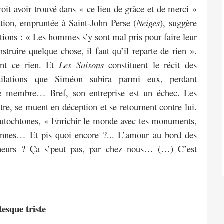
croit avoir trouvé dans « ce lieu de grâce et de merci »
ation, empruntée à Saint-John Perse (
Neiges
), suggère
ions : « Les hommes s’y sont mal pris pour faire leur
truire quelque chose, il faut qu’il reparte de rien ».
ont ce rien. Et
Les Saisons
constituent le récit des
tilations que Siméon subira parmi eux, perdant
re membre… Bref, son entreprise est un échec. Les
tre, se muent en déception et se retournent contre lui.
autochtones, « Enrichir le monde avec tes monuments,
nsonnes… Et pis quoi encore ?... L’amour au bord des
ionneurs ? Ça s’peut pas, par chez nous… (…) C’est
esque triste