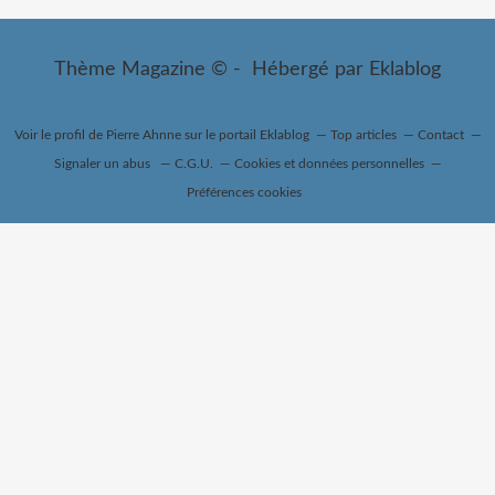
Thème Magazine © - Hébergé par
Eklablog
Voir le profil de
Pierre Ahnne
sur le portail Eklablog
Top articles
Contact
Signaler un abus
C.G.U.
Cookies et données personnelles
Préférences cookies