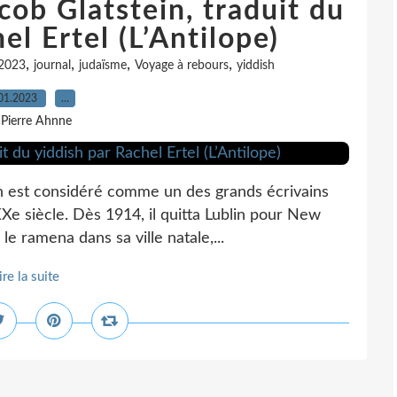
cob Glatstein, traduit du
el Ertel (L’Antilope)
,
,
,
,
 2023
journal
judaïsme
Voyage à rebours
yiddish
01.2023
…
 Pierre Ahnne
n est considéré comme un des grands écrivains
XXe siècle. Dès 1914, il quitta Lublin pour New
le ramena dans sa ville natale,...
ire la suite