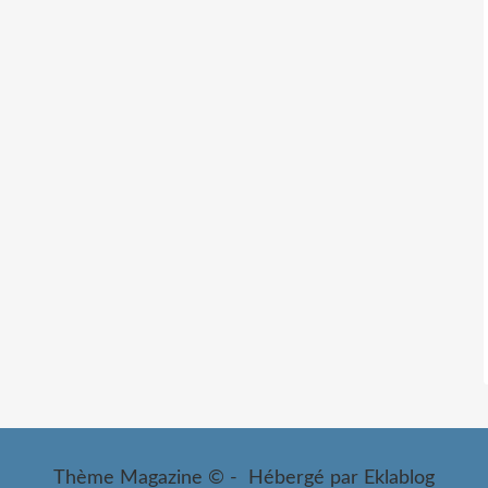
Thème Magazine © - Hébergé par
Eklablog