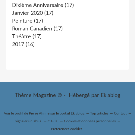
Dixième Anniversaire
(17)
Janvier 2020
(17)
Peinture
(17)
Roman Canadien
(17)
Théâtre
(17)
2017
(16)
Thème Magazine © - Hébergé par
Eklablog
Voir le profil de
Pierre Ahnne
sur le portail Eklablog
Top articles
Contact
Signaler un abus
C.G.U.
Cookies et données personnelles
Préférences cookies