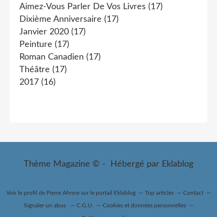
Aimez-Vous Parler De Vos Livres
(17)
Dixième Anniversaire
(17)
Janvier 2020
(17)
Peinture
(17)
Roman Canadien
(17)
Théâtre
(17)
2017
(16)
Thème Magazine © - Hébergé par
Eklablog
Voir le profil de
Pierre Ahnne
sur le portail Eklablog
Top articles
Contact
Signaler un abus
C.G.U.
Cookies et données personnelles