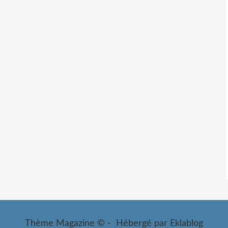
Thème Magazine © - Hébergé par
Eklablog