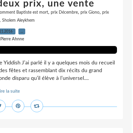
deux prix, une vente
,
,
,
omment Baptiste est mort
prix Décembre
prix Giono
prix
,
Sholem Aleykhem
11.2016
…
 Pierre Ahnne
Yiddish J’ai parlé il y a quelques mois du recueil
 des fêtes et rassemblant dix récits du grand
de disparu qu’il élève à l’universel....
ire la suite