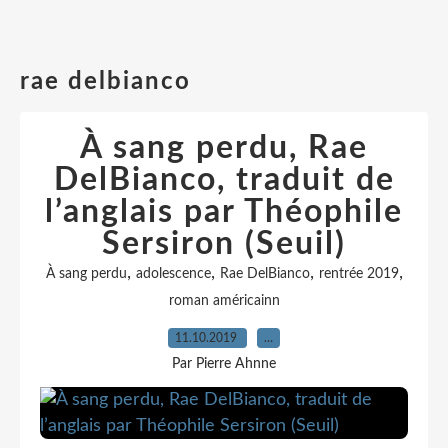
rae delbianco
À sang perdu, Rae
DelBianco, traduit de
l’anglais par Théophile
Sersiron (Seuil)
,
,
,
,
À sang perdu
adolescence
Rae DelBianco
rentrée 2019
roman américainn
11.10.2019
…
Par Pierre Ahnne