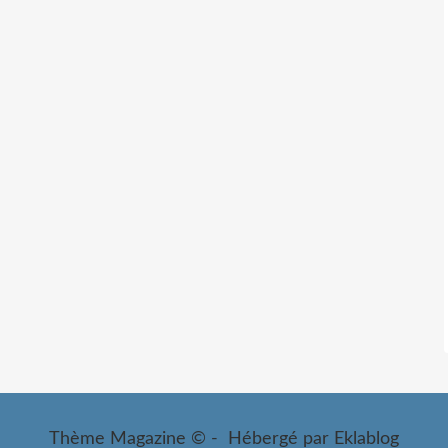
Thème Magazine © - Hébergé par
Eklablog