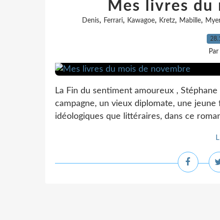
Mes livres du
,
,
,
,
,
Denis
Ferrari
Kawagoe
Kretz
Mabille
Myer
28.
Par
La Fin du sentiment amoureux , Stéphane D
campagne, un vieux diplomate, une jeune
idéologiques que littéraires, dans ce roman 
L