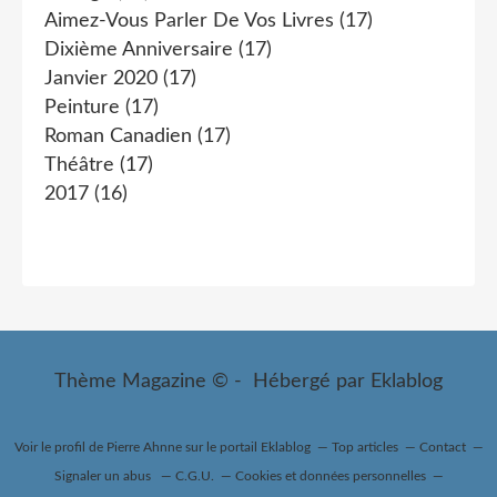
Aimez-Vous Parler De Vos Livres
(17)
Dixième Anniversaire
(17)
Janvier 2020
(17)
Peinture
(17)
Roman Canadien
(17)
Théâtre
(17)
2017
(16)
Thème Magazine © - Hébergé par
Eklablog
Voir le profil de
Pierre Ahnne
sur le portail Eklablog
Top articles
Contact
Signaler un abus
C.G.U.
Cookies et données personnelles