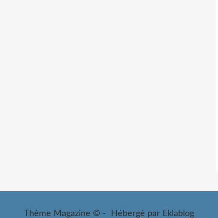
Thème Magazine © - Hébergé par
Eklablog