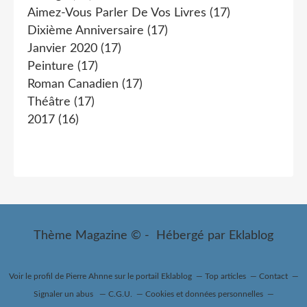
Aimez-Vous Parler De Vos Livres
(17)
Dixième Anniversaire
(17)
Janvier 2020
(17)
Peinture
(17)
Roman Canadien
(17)
Théâtre
(17)
2017
(16)
Thème Magazine © - Hébergé par
Eklablog
Voir le profil de
Pierre Ahnne
sur le portail Eklablog
Top articles
Contact
Signaler un abus
C.G.U.
Cookies et données personnelles