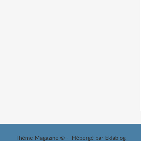
Thème Magazine © - Hébergé par
Eklablog