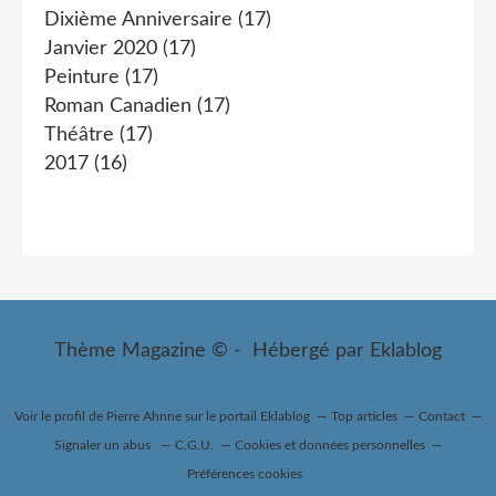
Dixième Anniversaire
(17)
Janvier 2020
(17)
Peinture
(17)
Roman Canadien
(17)
Théâtre
(17)
2017
(16)
Thème Magazine © - Hébergé par
Eklablog
Voir le profil de
Pierre Ahnne
sur le portail Eklablog
Top articles
Contact
Signaler un abus
C.G.U.
Cookies et données personnelles
Préférences cookies