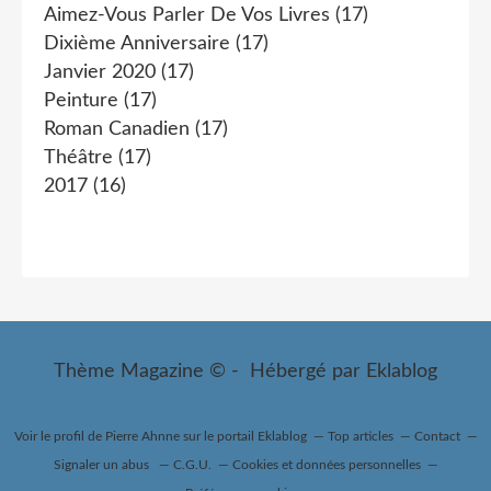
Aimez-Vous Parler De Vos Livres
(17)
Dixième Anniversaire
(17)
Janvier 2020
(17)
Peinture
(17)
Roman Canadien
(17)
Théâtre
(17)
2017
(16)
Thème Magazine © - Hébergé par
Eklablog
Voir le profil de
Pierre Ahnne
sur le portail Eklablog
Top articles
Contact
Signaler un abus
C.G.U.
Cookies et données personnelles