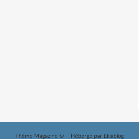
Thème Magazine © - Hébergé par
Eklablog