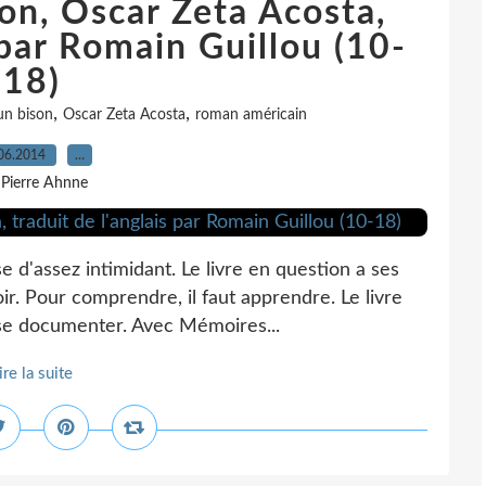
on, Oscar Zeta Acosta,
 par Romain Guillou (10-
18)
,
,
un bison
Oscar Zeta Acosta
roman américain
06.2014
…
 Pierre Ahnne
e d'assez intimidant. Le livre en question a ses
oir. Pour comprendre, il faut apprendre. Le livre
t se documenter. Avec Mémoires...
ire la suite