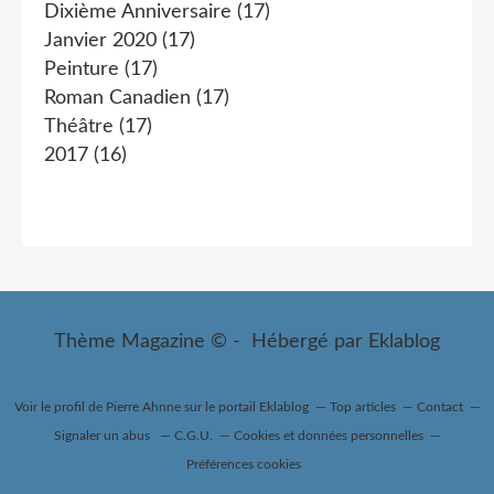
Dixième Anniversaire
(17)
Janvier 2020
(17)
Peinture
(17)
Roman Canadien
(17)
Théâtre
(17)
2017
(16)
Thème Magazine © - Hébergé par
Eklablog
Voir le profil de
Pierre Ahnne
sur le portail Eklablog
Top articles
Contact
Signaler un abus
C.G.U.
Cookies et données personnelles
Préférences cookies