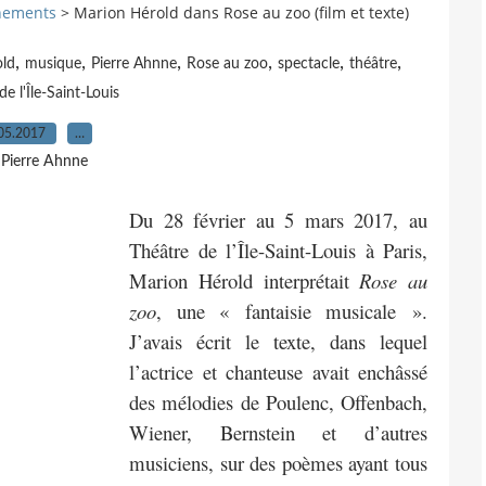
nements
>
Marion Hérold dans Rose au zoo (film et texte)
,
,
,
,
,
,
old
musique
Pierre Ahnne
Rose au zoo
spectacle
théâtre
de l'Île-Saint-Louis
05.2017
…
 Pierre Ahnne
Du 28 février au 5 mars 2017, au
Théâtre de l’Île-Saint-Louis à Paris,
Marion Hérold interprétait
Rose au
zoo
, une « fantaisie musicale ».
J’avais écrit le texte, dans lequel
l’actrice et chanteuse avait enchâssé
des mélodies de Poulenc, Offenbach,
Wiener, Bernstein et d’autres
musiciens, sur des poèmes ayant tous