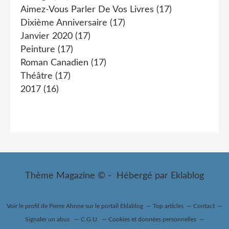
Aimez-Vous Parler De Vos Livres
(17)
Dixième Anniversaire
(17)
Janvier 2020
(17)
Peinture
(17)
Roman Canadien
(17)
Théâtre
(17)
2017
(16)
Thème Magazine © - Hébergé par
Eklablog
Voir le profil de
Pierre Ahnne
sur le portail Eklablog
Top articles
Contact
Signaler un abus
C.G.U.
Cookies et données personnelles