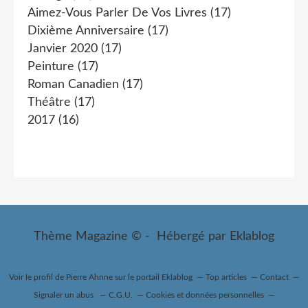
Aimez-Vous Parler De Vos Livres
(17)
Dixième Anniversaire
(17)
Janvier 2020
(17)
Peinture
(17)
Roman Canadien
(17)
Théâtre
(17)
2017
(16)
Thème Magazine © - Hébergé par
Eklablog
Voir le profil de
Pierre Ahnne
sur le portail Eklablog
Top articles
Contact
Signaler un abus
C.G.U.
Cookies et données personnelles