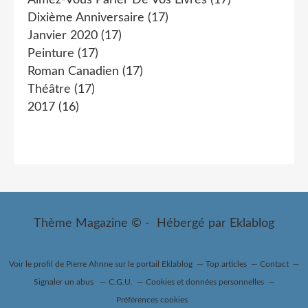
Aimez-Vous Parler De Vos Livres
(17)
Dixième Anniversaire
(17)
Janvier 2020
(17)
Peinture
(17)
Roman Canadien
(17)
Théâtre
(17)
2017
(16)
Thème Magazine © - Hébergé par
Eklablog
Voir le profil de
Pierre Ahnne
sur le portail Eklablog
Top articles
Contact
Signaler un abus
C.G.U.
Cookies et données personnelles
Préférences cookies