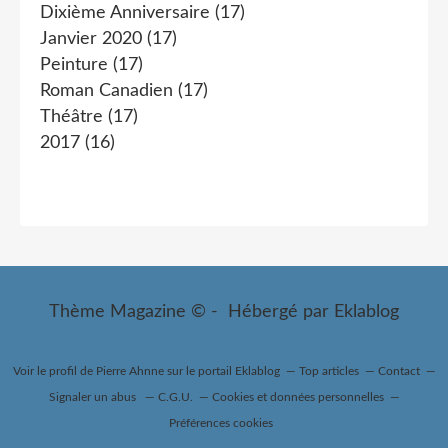
Dixième Anniversaire
(17)
Janvier 2020
(17)
Peinture
(17)
Roman Canadien
(17)
Théâtre
(17)
2017
(16)
Thème Magazine © - Hébergé par
Eklablog
Voir le profil de
Pierre Ahnne
sur le portail Eklablog
Top articles
Contact
Signaler un abus
C.G.U.
Cookies et données personnelles
Préférences cookies