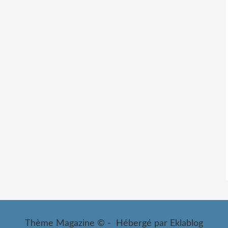
Thème Magazine © - Hébergé par
Eklablog