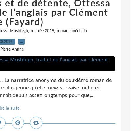
 et de détente, Ottessa
e l’anglais par Clément
 (Fayard)
,
,
tessa Moshfegh
rentrée 2019
roman américain
08.2019
…
 Pierre Ahnne
se… La narratrice anonyme du deuxième roman de
e plus jeune qu’elle, new-yorkaise, riche et
onnaît depuis assez longtemps pour que,...
ire la suite