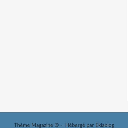
Thème Magazine © - Hébergé par
Eklablog