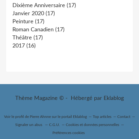
Dixième Anniversaire
(17)
Janvier 2020
(17)
Peinture
(17)
Roman Canadien
(17)
Théâtre
(17)
2017
(16)
Thème Magazine © - Hébergé par
Eklablog
Voir le profil de
Pierre Ahnne
sur le portail Eklablog
Top articles
Contact
Signaler un abus
C.G.U.
Cookies et données personnelles
Préférences cookies