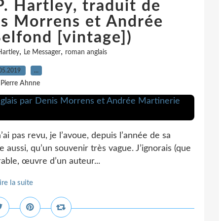
. Hartley, traduit de
nis Morrens et Andrée
elfond [vintage])
,
,
Hartley
Le Messager
roman anglais
05.2019
…
 Pierre Ahnne
’ai pas revu, je l’avoue, depuis l’année de sa
ue aussi, qu’un souvenir très vague. J’ignorais (que
able, œuvre d’un auteur...
ire la suite