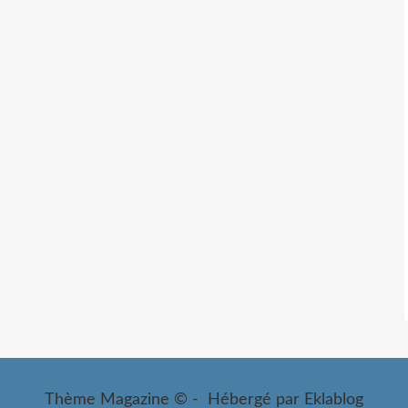
Thème Magazine © - Hébergé par
Eklablog