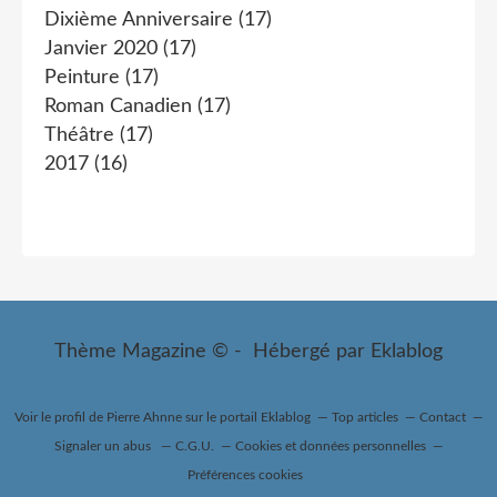
Dixième Anniversaire
(17)
Janvier 2020
(17)
Peinture
(17)
Roman Canadien
(17)
Théâtre
(17)
2017
(16)
Thème Magazine © - Hébergé par
Eklablog
Voir le profil de
Pierre Ahnne
sur le portail Eklablog
Top articles
Contact
Signaler un abus
C.G.U.
Cookies et données personnelles
Préférences cookies