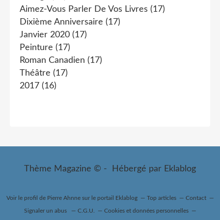
Aimez-Vous Parler De Vos Livres
(17)
Dixième Anniversaire
(17)
Janvier 2020
(17)
Peinture
(17)
Roman Canadien
(17)
Théâtre
(17)
2017
(16)
Thème Magazine © - Hébergé par
Eklablog
Voir le profil de
Pierre Ahnne
sur le portail Eklablog
Top articles
Contact
Signaler un abus
C.G.U.
Cookies et données personnelles