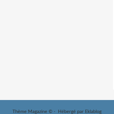
Thème Magazine © - Hébergé par
Eklablog