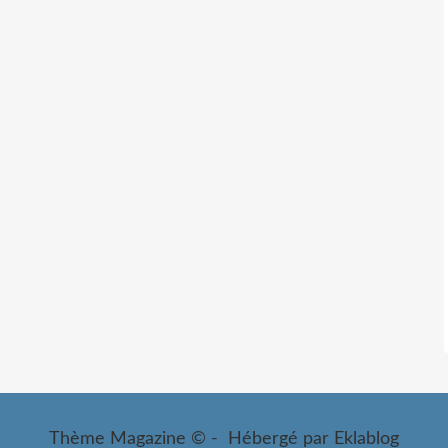
Thème Magazine © - Hébergé par
Eklablog