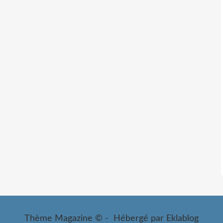
Thème Magazine © - Hébergé par
Eklablog