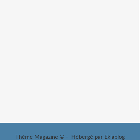
Thème Magazine © - Hébergé par
Eklablog