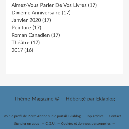
Aimez-Vous Parler De Vos Livres
(17)
Dixième Anniversaire
(17)
Janvier 2020
(17)
Peinture
(17)
Roman Canadien
(17)
Théâtre
(17)
2017
(16)
Thème Magazine © - Hébergé par
Eklablog
Voir le profil de
Pierre Ahnne
sur le portail Eklablog
Top articles
Contact
Signaler un abus
C.G.U.
Cookies et données personnelles