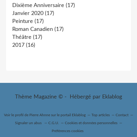
Dixième Anniversaire
(17)
Janvier 2020
(17)
Peinture
(17)
Roman Canadien
(17)
Théâtre
(17)
2017
(16)
Thème Magazine © - Hébergé par
Eklablog
Voir le profil de
Pierre Ahnne
sur le portail Eklablog
Top articles
Contact
Signaler un abus
C.G.U.
Cookies et données personnelles
Préférences cookies