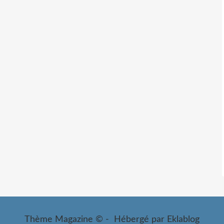
Thème Magazine © - Hébergé par
Eklablog