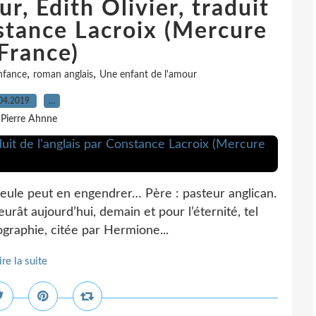
r, Edith Olivier, traduit
nstance Lacroix (Mercure
France)
,
,
nfance
roman anglais
Une enfant de l'amour
04.2019
…
 Pierre Ahnne
eule peut en engendrer… Père : pasteur anglican.
eurât aujourd’hui, demain et pour l’éternité, tel
biographie, citée par Hermione...
ire la suite