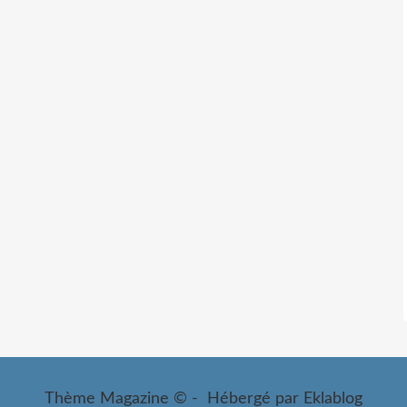
Thème Magazine © - Hébergé par
Eklablog