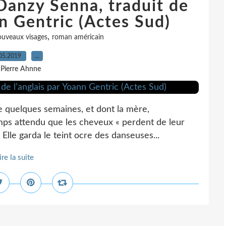
Danzy Senna, traduit de
nn Gentric (Actes Sud)
,
uveaux visages
roman américain
05.2019
…
 Pierre Ahnne
de quelques semaines, et dont la mère,
temps attendu que les cheveux « perdent de leur
 Elle garda le teint ocre des danseuses...
ire la suite