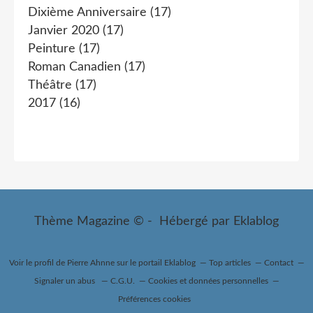
Dixième Anniversaire
(17)
Janvier 2020
(17)
Peinture
(17)
Roman Canadien
(17)
Théâtre
(17)
2017
(16)
Thème Magazine © - Hébergé par
Eklablog
Voir le profil de
Pierre Ahnne
sur le portail Eklablog
Top articles
Contact
Signaler un abus
C.G.U.
Cookies et données personnelles
Préférences cookies