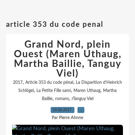
article 353 du code penal
Grand Nord, plein
Ouest (Maren Uthaug,
Martha Baillie, Tanguy
Viel)
,
,
2017
Article 353 du code pénal
La Disparition d'Heinrich
,
,
,
Schlögel
La Petite Fille sami
Maren Uthaug
Martha
,
,
Baillie
romans
rTanguy Viel
19.06.2017
…
Par Pierre Ahnne