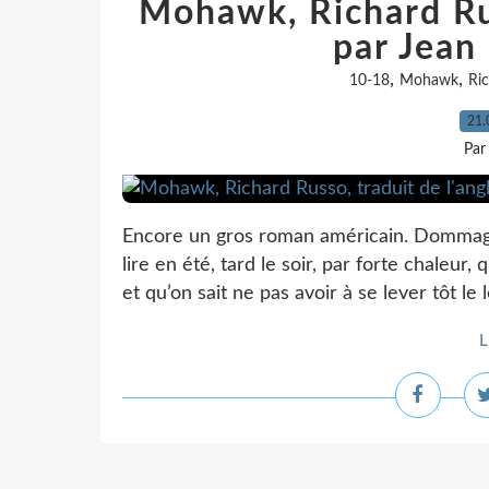
Mohawk, Richard Rus
par Jean
,
,
10-18
Mohawk
Ri
21.
Par
Encore un gros roman américain. Dommage qu
lire en été, tard le soir, par forte chaleur
et qu’on sait ne pas avoir à se lever tôt le 
L