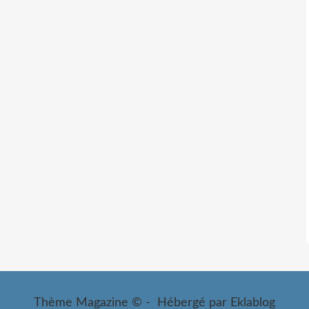
Thème Magazine © - Hébergé par
Eklablog