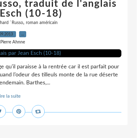
so, traduit de l'anglais
 Esch (10-18)
,
chard `Russo
roman américain
09.2013
…
 Pierre Ahnne
’il paraisse à la rentrée car il est parfait pour
, quand l’odeur des tilleuls monte de la rue déserte
lendemain. Barthes,...
ire la suite