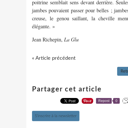
poitrine semblait sens devant derrière. Seule
jambes pouvaient passer pour belles ; jambes
creuse, le genou saillant, la cheville men
élégante. »
Jean Richepin,
La Glu
« Article précédent
Reto
Partager cet article
Repost
0
S'inscrire à la newsletter