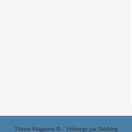
Thème Magazine © - Hébergé par
Eklablog