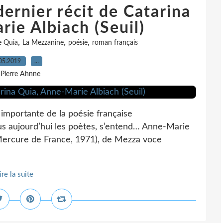
ernier récit de Catarina
ie Albiach (Seuil)
,
,
,
e Quia
La Mezzanine
poésie
roman français
05.2019
…
 Pierre Ahnne
importante de la poésie française
us aujourd’hui les poètes, s’entend… Anne-Marie
(Mercure de France, 1971), de Mezza voce
ire la suite