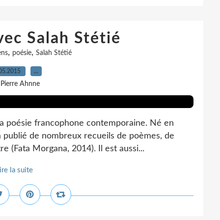
vec Salah Stétié
,
,
ens
poésie
Salah Stétié
05.2015
…
 Pierre Ahnne
e la poésie francophone contemporaine. Né en
 a publié de nombreux recueils de poèmes, de
re (Fata Morgana, 2014). Il est aussi...
ire la suite