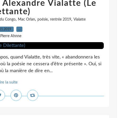
, Alexandre Vialatte (Le
ettante)
,
,
,
,
s du Congo
Mac Orlan
poésie
rentrée 2019
Vialatte
11.2019
…
 Pierre Ahnne
pos, quand Vialatte, très vite, « abandonnera les
où la poésie ne cessera d’être présente ». Oui, si
 la manière de dire en...
ire la suite