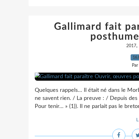
Gallimard fait pa
posthumes
,
2017
16.
Par
Quelques rappels… Il était né dans le Morb
ne savent rien. / La preuve : / Depuis des
Pour tenir… » (1)). Il ne parlait pas le breton
L