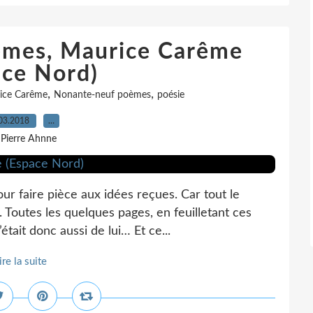
èmes, Maurice Carême
ace Nord)
,
,
ice Carême
Nonante-neuf poèmes
poésie
03.2018
…
 Pierre Ahnne
our faire pièce aux idées reçues. Car tout le
 Toutes les quelques pages, en feuilletant ces
tait donc aussi de lui… Et ce...
ire la suite