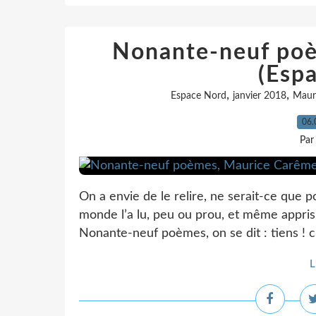
Nonante-neuf po
(Esp
,
,
Espace Nord
janvier 2018
Maur
06.
Par
On a envie de le relire, ne serait-ce que p
monde l’a lu, peu ou prou, et même appris.
Nonante-neuf poèmes, on se dit : tiens ! c’é
L