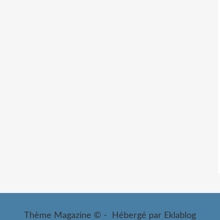
Thème Magazine © - Hébergé par
Eklablog