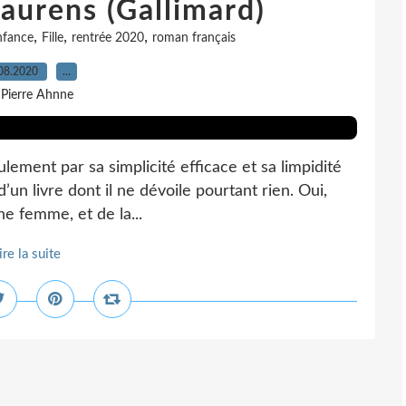
Laurens (Gallimard)
,
,
,
nfance
Fille
rentrée 2020
roman français
08.2020
…
 Pierre Ahnne
ulement par sa simplicité efficace et sa limpidité
un livre dont il ne dévoile pourtant rien. Oui,
une femme, et de la...
ire la suite