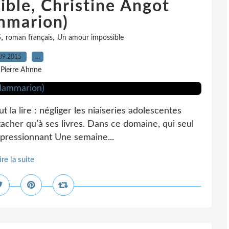
ble, Christine Angot
mmarion)
,
,
5
roman français
Un amour impossible
09.2015
…
 Pierre Ahnne
ut la lire : négliger les niaiseries adolescentes
tacher qu’à ses livres. Dans ce domaine, qui seul
impressionnant Une semaine...
ire la suite