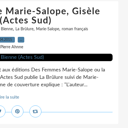
e Marie-Salope, Gisèle
(Actes Sud)
,
,
,
e Bienne
La Brûlure
Marie-Salope
roman français
04.2015
…
 Pierre Ahnne
aît aux éditions Des Femmes Marie-Salope ou la
, Actes Sud publie La Brûlure suivi de Marie-
e de couverture explique : "L'auteur...
ire la suite