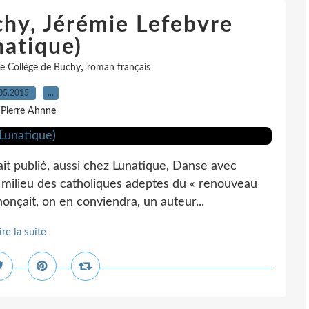
chy, Jérémie Lefebvre
natique)
,
e Collège de Buchy
roman français
05.2015
…
 Pierre Ahnne
ait publié, aussi chez Lunatique, Danse avec
 milieu des catholiques adeptes du « renouveau
nonçait, on en conviendra, un auteur...
ire la suite