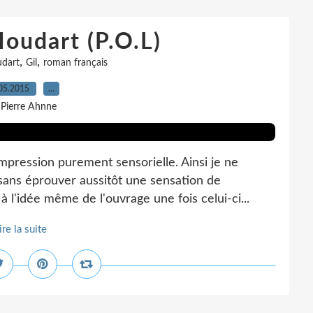
Houdart (P.O.L)
,
,
udart
Gil
roman français
05.2015
…
 Pierre Ahnne
impression purement sensorielle. Ainsi je ne
sans éprouver aussitôt une sensation de
à l'idée même de l'ouvrage une fois celui-ci...
ire la suite