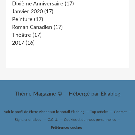
Dixième Anniversaire
(17)
Janvier 2020
(17)
Peinture
(17)
Roman Canadien
(17)
Théâtre
(17)
2017
(16)
Thème Magazine © - Hébergé par
Eklablog
Voir le profil de
Pierre Ahnne
sur le portail Eklablog
Top articles
Contact
Signaler un abus
C.G.U.
Cookies et données personnelles
Préférences cookies